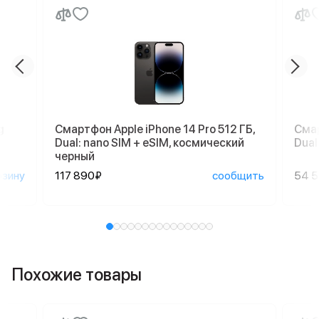
g
Смартфон Apple iPhone 14 Pro 512 ГБ,
Смар
Dual: nano SIM + eSIM, космический
Dual
черный
рзину
117 890₽
сообщить
54 
Похожие товары