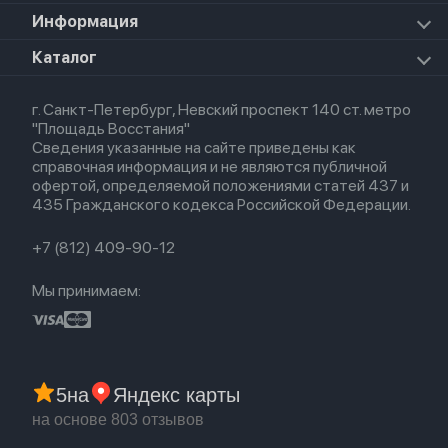
Прочая техника
Airpods Pro 2
Apple Watch Series 9
iPad Pro 11 M5 (2025)
Для iPhone
Информация
Apple TV
Airpods Pro
Apple Watch Series 8
Для iPad
HomePod mini
Airpods Max
Apple Watch SE 2022
О магазине
Каталог
Для Macbook
HomePod 2
Airpods 3
Кредит
Для Apple Watch
AirTag
Airpods 2
Весь каталог
Политика возврата
Airpods (1-е)
г. Санкт-Петербург, Невский проспект 140 ст. метро
Новые поступления
Политика конфиденциальности
EarPods
"Площадь Восстания"
Популярное
Оплата и доставка
Сведения указанные на сайте приведены как
Акции
Партнерская программа
справочная информация и не являются публичной
Гарантия
офертой, определяемой положениями статей 437 и
Обмен и возврат
435 Гражданского кодекса Российской Федерации.
Бонусы
Trade-in
+7 (812) 409-90-12
Мы принимаем:
5
на
Яндекс карты
на основе 803 отзывов