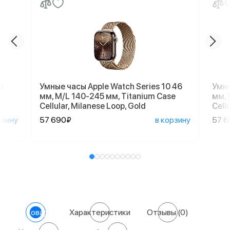
m
Умные часы Apple Watch Series 10 46
Умны
мм, M/L 140-245 мм, Titanium Case
мм, 
Cellular, Milanese Loop, Gold
Cell
рзину
57 690₽
в корзину
57 
О товаре
Характеристики
Отзывы
(0)