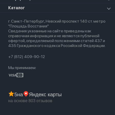
Apple Watch Series 8
Для iPad
HomePod mini
Airpods Max
Apple Watch SE 2022
О магазине
Каталог
Для Macbook
HomePod 2
Airpods 3
Кредит
Для Apple Watch
AirTag
Airpods 2
Весь каталог
Политика возврата
Airpods (1-е)
г. Санкт-Петербург, Невский проспект 140 ст. метро
Новые поступления
Политика конфиденциальности
EarPods
"Площадь Восстания"
Популярное
Оплата и доставка
Сведения указанные на сайте приведены как
Акции
Партнерская программа
справочная информация и не являются публичной
Гарантия
офертой, определяемой положениями статей 437 и
Обмен и возврат
435 Гражданского кодекса Российской Федерации.
Бонусы
Trade-in
+7 (812) 409-90-12
Мы принимаем:
5
на
Яндекс карты
на основе 803 отзывов