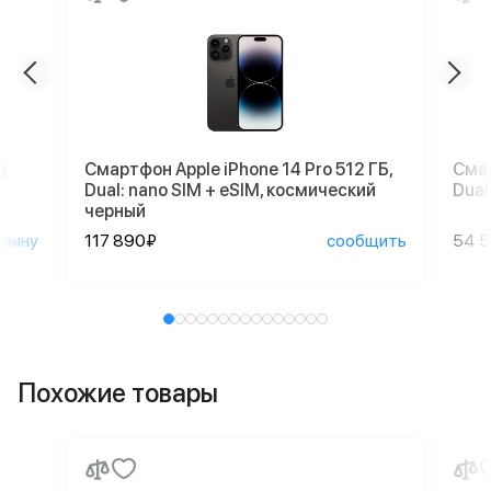
g
Смартфон Apple iPhone 14 Pro 512 ГБ,
Смар
Dual: nano SIM + eSIM, космический
Dual
черный
рзину
117 890₽
сообщить
54 
Похожие товары