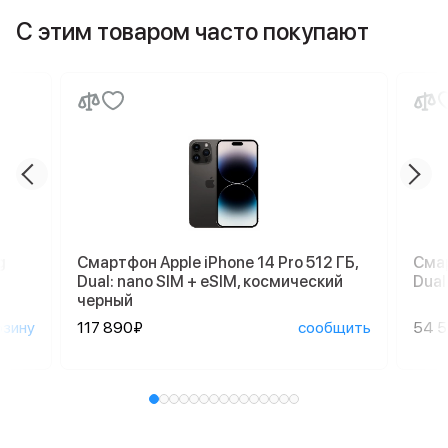
С этим товаром часто покупают
g
Смартфон Apple iPhone 14 Pro 512 ГБ,
Смар
Dual: nano SIM + eSIM, космический
Dual
черный
рзину
117 890₽
сообщить
54 