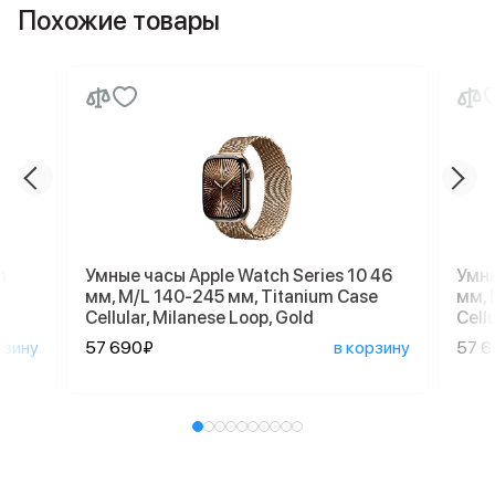
Похожие товары
m
Умные часы Apple Watch Series 10 46
Умны
мм, M/L 140-245 мм, Titanium Case
мм, 
Cellular, Milanese Loop, Gold
Cell
рзину
57 690₽
в корзину
57 