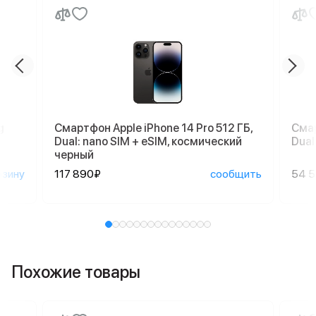
g
Смартфон Apple iPhone 14 Pro 512 ГБ,
Смар
Dual: nano SIM + eSIM, космический
Dual
черный
рзину
117 890₽
сообщить
54 
Похожие товары