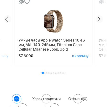
m
Умные часы Apple Watch Series 10 46
Умны
мм, M/L 140-245 мм, Titanium Case
мм, 
Cellular, Milanese Loop, Gold
Cell
рзину
57 690₽
в корзину
57 
О товаре
Характеристики
Отзывы
(0)