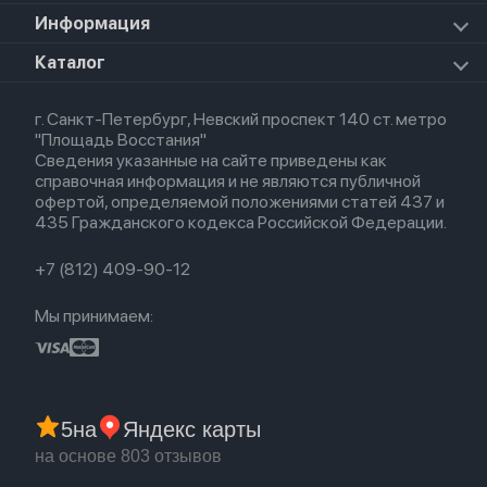
Прочая техника
Airpods Pro 2
Apple Watch Series 9
iPad Pro 11 M5 (2025)
Для iPhone
Информация
Apple TV
Airpods Pro
Apple Watch Series 8
Для iPad
HomePod mini
Airpods Max
Apple Watch SE 2022
О магазине
Каталог
Для Macbook
HomePod 2
Airpods 3
Кредит
Для Apple Watch
AirTag
Airpods 2
Весь каталог
Политика возврата
Airpods (1-е)
г. Санкт-Петербург, Невский проспект 140 ст. метро
Новые поступления
Политика конфиденциальности
EarPods
"Площадь Восстания"
Популярное
Оплата и доставка
Сведения указанные на сайте приведены как
Акции
Партнерская программа
справочная информация и не являются публичной
Гарантия
офертой, определяемой положениями статей 437 и
Обмен и возврат
435 Гражданского кодекса Российской Федерации.
Бонусы
Trade-in
+7 (812) 409-90-12
Мы принимаем:
5
на
Яндекс карты
на основе 803 отзывов