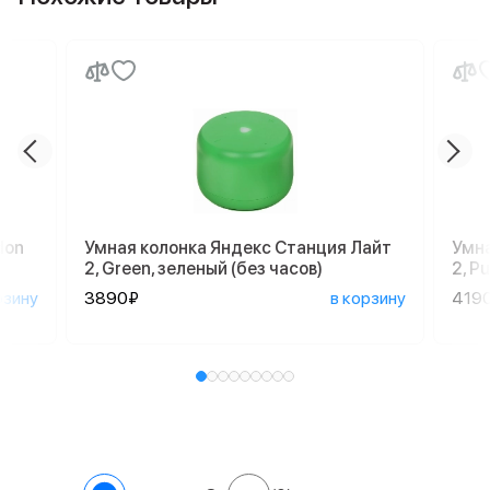
don
Умная колонка Яндекс Станция Лайт
Умна
2, Green, зеленый (без часов)
2, P
рзину
3890₽
в корзину
419