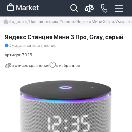
Гаджеты
Прочая техника
Yandex
Яндекс Мини 3 Про
Умная к
iphone
айфон
iPhone 14 pro
Яндекс Станция Мини 3 Про, Gray, серый
Iphone 14 pro max
айфон 14
Ожидается поступление
артикул:
7025
в список сравнения
в избранное