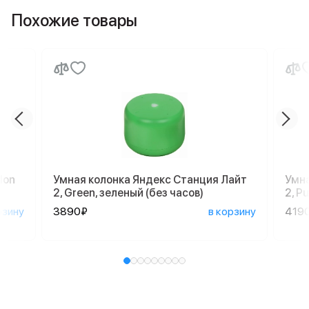
Похожие товары
don
Умная колонка Яндекс Станция Лайт
Умна
2, Green, зеленый (без часов)
2, P
рзину
3890₽
в корзину
419