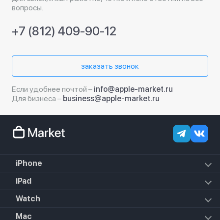
вопросы.
+7 (812) 409-90-12
заказать звонок
Если удобнее почтой –
info@apple-market.ru
Для бизнеса –
business@apple-market.ru
iPhone
iPhone 17e
iPad
iPhone 17 Pro Max
iPad Air (2022)
Watch
iPhone 17 Pro
iPad Mini 6 (2021)
iPhone 17 Air
Apple Watch SE 3 2025
Mac
iPad 10.2 (2021)
iPhone 17