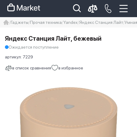
Гаджеты
Прочая техника
Yandex
Яндекс Станция Лайт
Умная
iphone
айфон
iPhone 14 pro
Яндекс Станция Лайт, бежевый
Iphone 14 pro max
айфон 14
Ожидается поступление
артикул:
7229
в список сравнения
в избранное