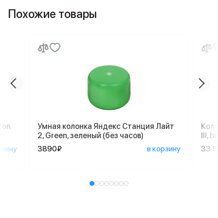
Похожие товары
don
Умная колонка Яндекс Станция Лайт
Коло
2, Green, зеленый (без часов)
III,
рзину
3890₽
в корзину
33 