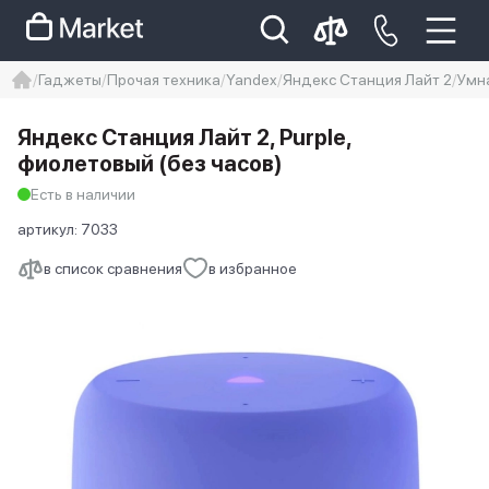
Гаджеты
Прочая техника
Yandex
Яндекс Станция Лайт 2
Умна
iphone
айфон
iPhone 14 pro
Яндекс Станция Лайт 2, Purple,
Iphone 14 pro max
айфон 14
фиолетовый (без часов)
Есть в наличии
артикул:
7033
в список сравнения
в избранное