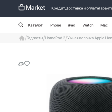
Кредит
Доставка и оплата
Гарант
Каталог
iPhone
iPad
Watch
Mac
Гаджеты
HomePod 2
Умная колонка Apple Ho
iphone
айфон
iPhone 14 pro
Iphon