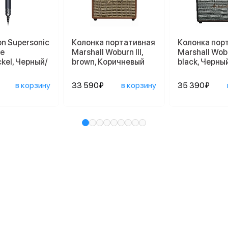
n Supersonic
Колонка портативная
Колонка пор
te
Marshall Woburn III,
Marshall Wobur
ckel, Черный/
brown, Коричневый
black, Черны
в корзину
33 590₽
в корзину
35 390₽
и