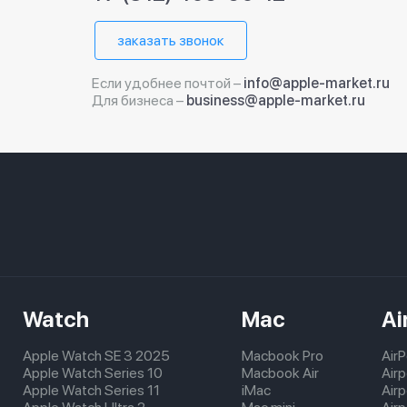
заказать звонок
Если удобнее почтой –
info@apple-market.ru
Для бизнеса –
business@apple-market.ru
Watch
Mac
Ai
Apple Watch SE 3 2025
Macbook Pro
Air
Apple Watch Series 10
Macbook Air
Air
Apple Watch Series 11
iMac
Air