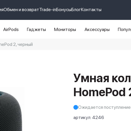
ия
Обмен и возврат
Trade-in
Бонусы
Блог
Контакты
AirPods
Гаджеты
Мониторы
Аксессуары
Попул
mePod 2, черный
e 14 pro max
айфон 14
Умная кол
HomePod 
Ожидается поступление
артикул:
4246