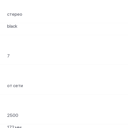
стерео
black
7
от сети
2500
172 мм