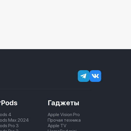
rPods
Гаджеты
Pods 4
Apple Vision Pro
pods Max 2024
Прочая техника
pods Pro 3
Apple TV