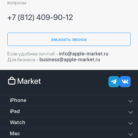
вопросы.
+7 (812) 409-90-12
заказать звонок
Если удобнее почтой –
info@apple-market.ru
Для бизнеса –
business@apple-market.ru
iPhone
iPhone 17e
iPad
iPhone 17 Pro Max
iPad Air (2022)
Watch
iPhone 17 Pro
iPad Mini 6 (2021)
iPhone 17 Air
Apple Watch SE 3 2025
Mac
iPad 10.2 (2021)
iPhone 17