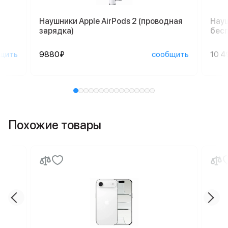
Наушники Apple AirPods 2 (проводная
Науш
зарядка)
бесп
щить
9880₽
сообщить
10 4
Похожие товары