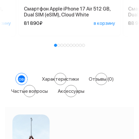
,
Смартфон Apple iPhone 17 Air 512 GB,
Смар
Dual SIM (eSIM), Cloud White
Dual
рзину
81 890₽
в корзину
88 
О товаре
Характеристики
Отзывы
(0)
Частые вопросы
Аксессуары