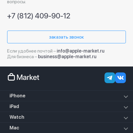
вопросы.
+7 (812) 409-90-12
заказать звонок
Если удобнее почтой –
info@apple-market.ru
Для бизнеса –
business@apple-market.ru
iPhone
iPhone 17e
iPad
iPhone 17 Pro Max
iPad Air (2022)
Watch
iPhone 17 Pro
iPad Mini 6 (2021)
iPhone 17 Air
Apple Watch SE 3 2025
Mac
iPad 10.2 (2021)
iPhone 17