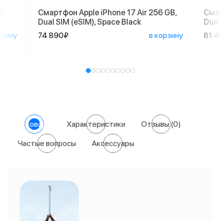
,
Смартфон Apple iPhone 17 Air 256 GB,
Смар
Dual SIM (eSIM), Space Black
Dual
рзину
74 890₽
в корзину
81 4
О товаре
Характеристики
Отзывы
(0)
Частые вопросы
Аксессуары