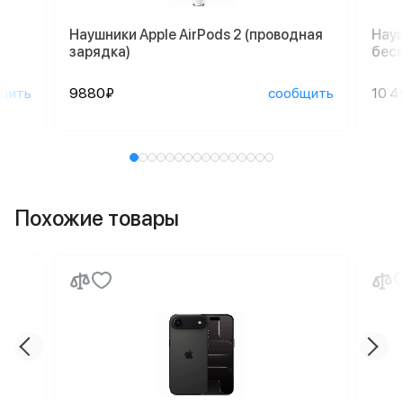
Наушники Apple AirPods 2 (проводная
Науш
зарядка)
бесп
щить
9880₽
сообщить
10 4
Похожие товары