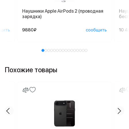
Наушники Apple AirPods 2 (проводная
Науш
зарядка)
бесп
щить
9880₽
сообщить
10 4
Похожие товары