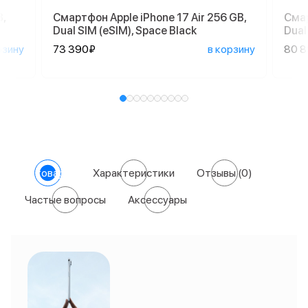
,
Смартфон Apple iPhone 17 Air 256 GB,
Смар
Dual SIM (eSIM), Space Black
Dual
рзину
73 390₽
в корзину
80 
О товаре
Характеристики
Отзывы
(0)
Частые вопросы
Аксессуары