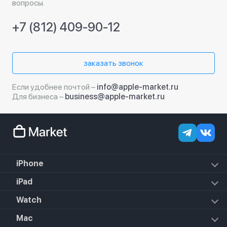
вопросы.
+7 (812) 409-90-12
заказать звонок
Если удобнее почтой –
info@apple-market.ru
Для бизнеса –
business@apple-market.ru
iPhone
iPhone 17e
iPad
iPhone 17 Pro Max
iPad Air (2022)
Watch
iPhone 17 Pro
iPad Mini 6 (2021)
iPhone 17 Air
Apple Watch SE 3 2025
Mac
iPad 10.2 (2021)
iPhone 17