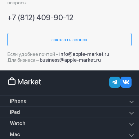
вопросы.
+7 (812) 409-90-12
заказать звонок
Если удобнее почтой –
info@apple-market.ru
Для бизнеса –
business@apple-market.ru
iPhone
iPhone 17e
iPad
iPhone 17 Pro Max
iPad Air (2022)
Watch
iPhone 17 Pro
iPad Mini 6 (2021)
iPhone 17 Air
Apple Watch SE 3 2025
Mac
iPad 10.2 (2021)
iPhone 17