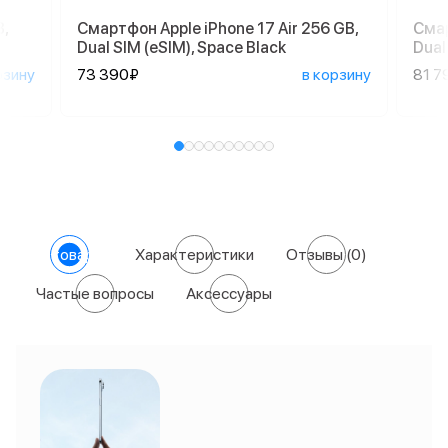
,
Смартфон Apple iPhone 17 Air 256 GB,
Смар
Dual SIM (eSIM), Space Black
Dual
рзину
73 390₽
в корзину
81 7
О товаре
Характеристики
Отзывы
(0)
Частые вопросы
Аксессуары