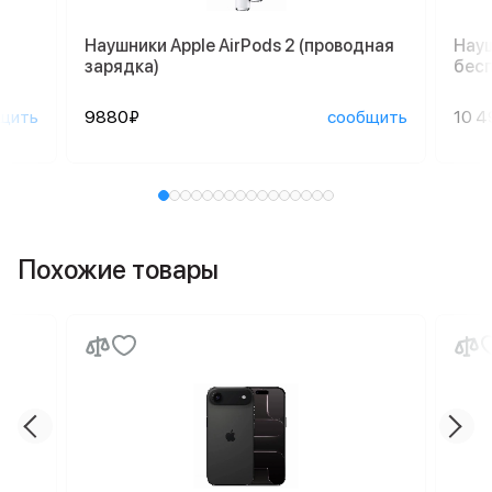
Наушники Apple AirPods 2 (проводная
Науш
зарядка)
бесп
щить
9880₽
сообщить
10 4
Похожие товары