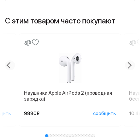
С этим товаром часто покупают
Наушники Apple AirPods 2 (проводная
Науш
зарядка)
бесп
щить
9880₽
сообщить
10 4