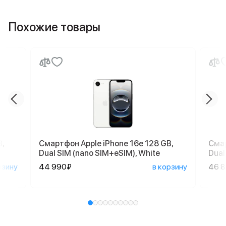
Похожие товары
,
Смартфон Apple iPhone 16e 128 GB,
Смар
Dual SIM (nano SIM+eSIM), White
Dual
рзину
44 990₽
в корзину
46 