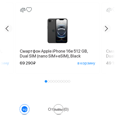
,
Смартфон Apple iPhone 16e 512 GB,
Смар
Dual SIM (nano SIM+eSIM), Black
Dual
рзину
69 290₽
в корзину
49 1
Характеристики
Отзывы
(0)