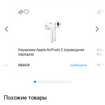
Наушники Apple AirPods 2 (проводная
Науш
зарядка)
бесп
щить
9880₽
сообщить
10 4
Похожие товары