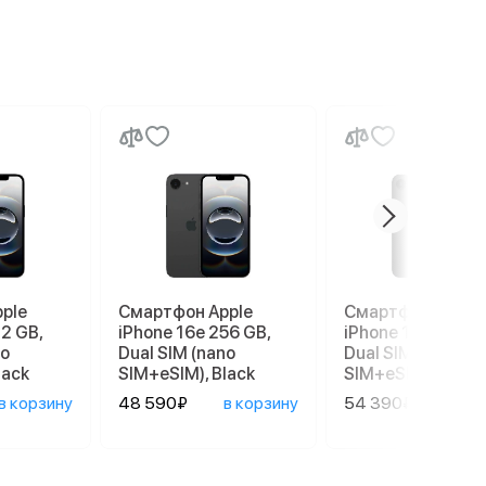
ple
Смартфон Apple
Смартфон Apple
12 GB,
iPhone 16e 256 GB,
iPhone 17e 256 G
no
Dual SIM (nano
Dual SIM (nano
lack
SIM+eSIM), Black
SIM+eSIM), Black
в корзину
48 590₽
в корзину
54 390₽
в ко