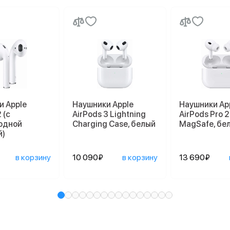
и Apple
Наушники Apple
Наушники Ap
 (с
AirPods 3 Lightning
AirPods Pro 2
одной
Charging Case, белый
MagSafe, бе
й)
в корзину
10 090₽
в корзину
13 690₽