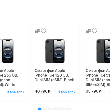
н Apple
Смартфон Apple
Смартфон Ap
6e 256 GB,
iPhone 16e 128 GB,
iPhone 16e 5
 (nano
Dual SIM (eSIM), Black
Dual SIM (na
), White
SIM+eSIM), B
в корзину
46 790₽
в корзину
65 790₽