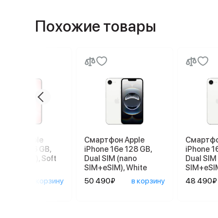
Похожие товары
ртфон Apple
Смартфон Apple
Смартфо
ne 17e 256 GB,
iPhone 16e 128 GB,
iPhone 1
 SIM (eSIM), Soft
Dual SIM (nano
Dual SIM
SIM+eSIM), White
SIM+eSIM
90₽
в корзину
50 490₽
в корзину
48 490₽