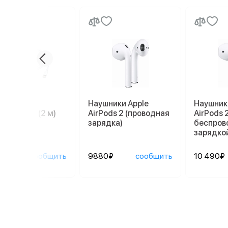
ль Apple
Наушники Apple
Наушник
tning/USB (2 м)
AirPods 2 (проводная
AirPods 2
зарядка)
беспров
зарядко
0₽
сообщить
9880₽
сообщить
10 490₽