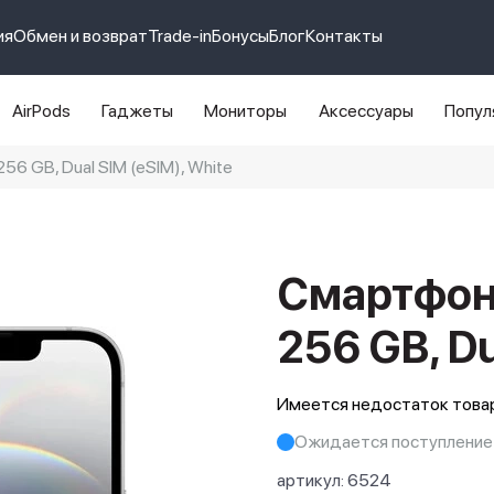
ия
Обмен и возврат
Trade-in
Бонусы
Блог
Контакты
AirPods
Гаджеты
Мониторы
Аксессуары
Попул
56 GB, Dual SIM (eSIM), White
e 14 pro max
айфон 14
Смартфон 
256 GB, Du
Имеется недостаток товар
Ожидается поступление
артикул:
6524