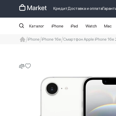
Кредит
Доставка и оплата
Гарант
Каталог
iPhone
iPad
Watch
Mac
iPhone
iPhone 16e
Смартфон Apple iPhone 16e 2
iphone
айфон
iPhone 14 pro
Iphon