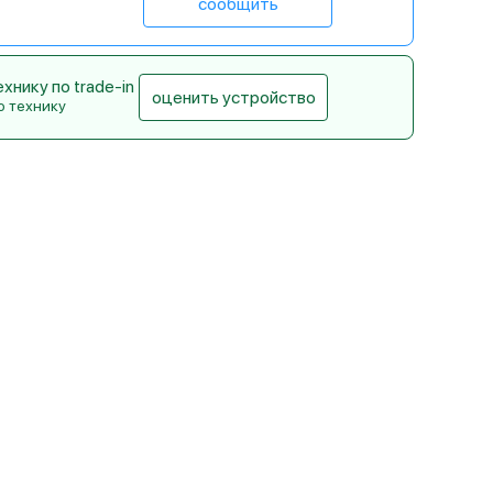
сообщить
нику по trade-in
оценить устройство
ю технику