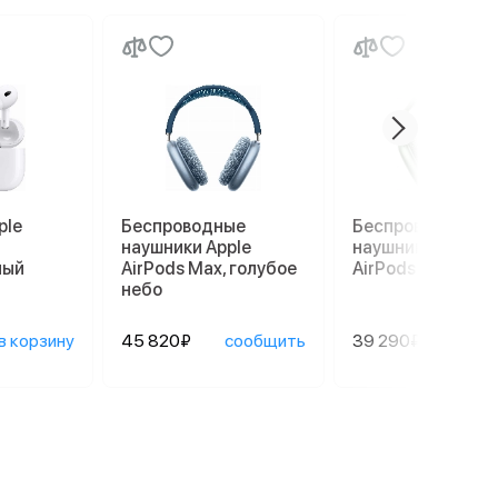
ple
Беспроводные
Беспроводные
наушники Apple
наушники Apple
лый
AirPods Max, голубое
AirPods Max, зел
небо
в корзину
45 820₽
сообщить
39 290₽
сооб