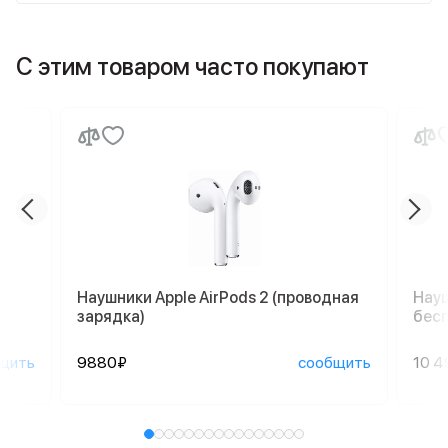
С этим товаром часто покупают
Наушники Apple AirPods 2 (проводная
Науш
зарядка)
бесп
щить
9880₽
сообщить
10 4