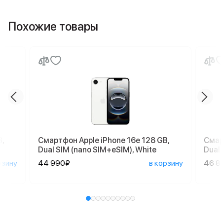
Похожие товары
,
Смартфон Apple iPhone 16e 128 GB,
Смар
Dual SIM (nano SIM+eSIM), White
Dual
рзину
44 990₽
в корзину
46 