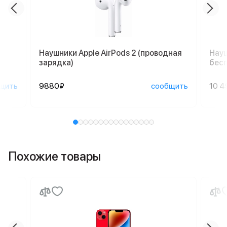
Наушники Apple AirPods 2 (проводная
Науш
зарядка)
бесп
щить
9880₽
сообщить
10 4
Похожие товары