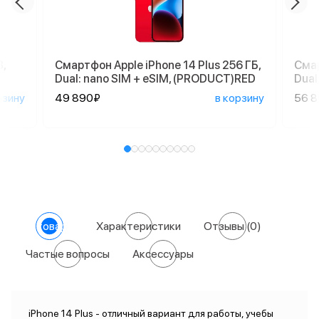
,
Смартфон Apple iPhone 14 Plus 256 ГБ,
Смар
Dual: nano SIM + eSIM, (PRODUCT)RED
Dual
рзину
49 890₽
в корзину
56 
О товаре
Характеристики
Отзывы
(0)
Частые вопросы
Аксессуары
iPhone 14 Plus - отличный вариант для работы, учебы