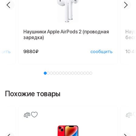
Наушники Apple AirPods 2 (проводная
Науш
зарядка)
бесп
щить
9880₽
сообщить
10 4
Похожие товары