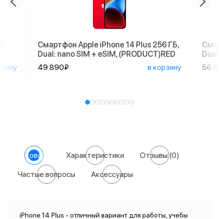
,
Смартфон Apple iPhone 14 Plus 256 ГБ,
Смар
Dual: nano SIM + eSIM, (PRODUCT)RED
Dual
рзину
49 890₽
в корзину
56 
О товаре
Характеристики
Отзывы
(0)
Частые вопросы
Аксессуары
iPhone 14 Plus - отличный вариант для работы, учебы