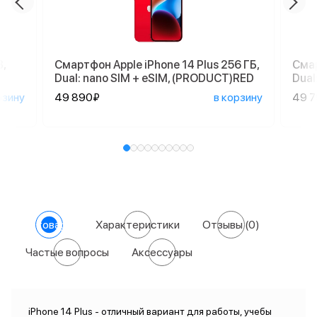
,
Смартфон Apple iPhone 14 Plus 256 ГБ,
Смар
Dual: nano SIM + eSIM, (PRODUCT)RED
Dual
рзину
49 890₽
в корзину
49 
О товаре
Характеристики
Отзывы
(0)
Частые вопросы
Аксессуары
iPhone 14 Plus - отличный вариант для работы, учебы