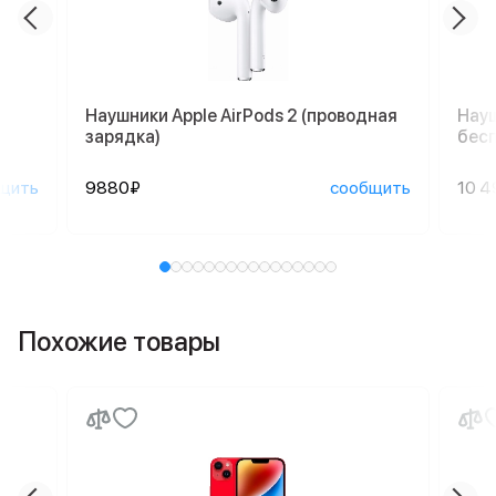
Наушники Apple AirPods 2 (проводная
Науш
зарядка)
бесп
щить
9880₽
сообщить
10 4
Похожие товары