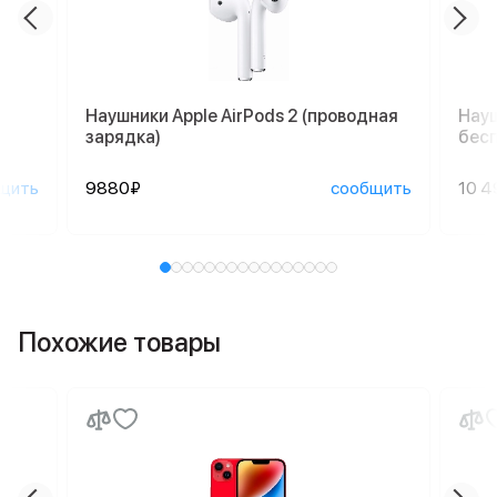
Наушники Apple AirPods 2 (проводная
Науш
зарядка)
бесп
щить
9880₽
сообщить
10 4
Похожие товары