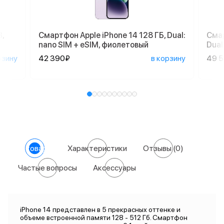
,
Смартфон Apple iPhone 14 128 ГБ, Dual:
Смар
nano SIM + eSIM, фиолетовый
Dual
рзину
42 390₽
в корзину
49 
О товаре
Характеристики
Отзывы
(0)
Частые вопросы
Аксессуары
iPhone 14 представлен в 5 прекрасных оттенке и
объеме встроенной памяти 128 - 512 Гб. Смартфон