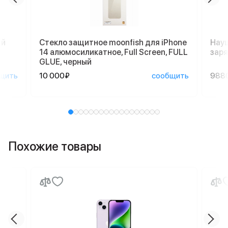
ый
Стекло защитное moonfish для iPhone
Науш
14 алюмосиликатное, Full Screen, FULL
заря
GLUE, черный
щить
10 000₽
сообщить
988
Похожие товары