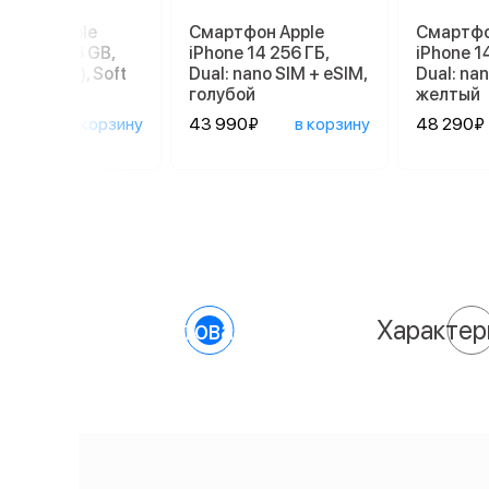
ртфон Apple
Смартфон Apple
Смартфо
ne 17e 256 GB,
iPhone 14 256 ГБ,
iPhone 1
 SIM (eSIM), Soft
Dual: nano SIM + eSIM,
Dual: nan
голубой
желтый
90₽
в корзину
43 990₽
в корзину
48 290₽
О товаре
Характер