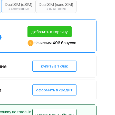
Dual SIM (eSIM)
Dual SIM (nano SIM)
2 электронных
2 физических
добавить в корзину
Начислим 496 бонусов
ние
купить в 1 клик
т
оформить в кредит
нику по trade-in
оценить устройство