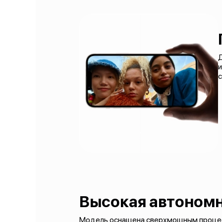
с
Высокая автоном
Модель оснащена сверхмощным процессо