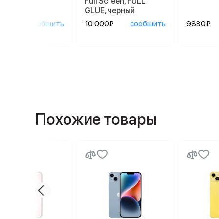
Full Screen, FULL
GLUE, черный
0₽
сообщить
10 000₽
сообщить
9880₽
Похожие товары