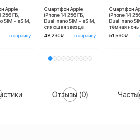
н Apple
Смартфон Apple
Смартфон Ap
4 256 ГБ,
iPhone 14 256 ГБ,
iPhone 14 256
o SIM + eSIM,
Dual: nano SIM + eSIM,
Dual: nano SI
сияющая звезда
тёмная ночь
в корзину
48 290₽
в корзину
51 590₽
истики
Отзывы
(0)
Часты