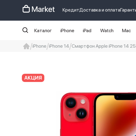
Кредит
Доставка и оплата
Гарант
Каталог
iPhone
iPad
Watch
Mac
iPhone
iPhone 14
Смартфон Apple iPhone 14 256
iphone
айфон
iPhone 14 pro
Iphon
АКЦИЯ