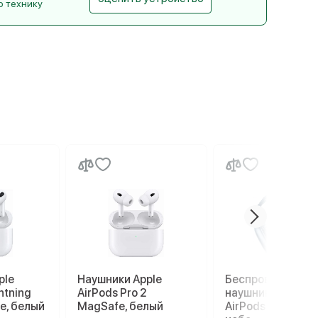
ю технику
ple
Наушники Apple
Беспроводные
htning
AirPods Pro 2
наушники Apple
e, белый
MagSafe, белый
AirPods Max, гол