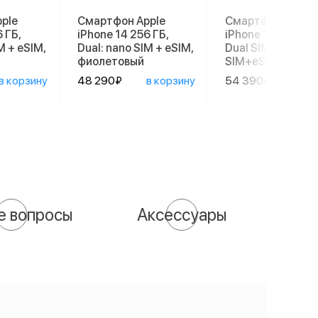
ple
Смартфон Apple
Смартфон Apple
 ГБ,
iPhone 14 256 ГБ,
iPhone 17e 256 G
M + eSIM,
Dual: nano SIM + eSIM,
Dual SIM (nano
фиолетовый
SIM+eSIM), Black
в корзину
48 290₽
в корзину
54 390₽
в ко
е вопросы
Аксессуары