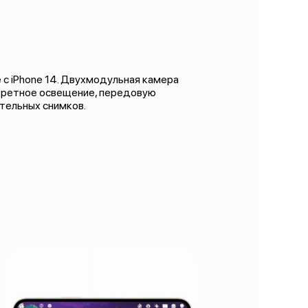
с iPhone 14. Двухмодульная камера
третное освещение, передовую
ительных снимков.