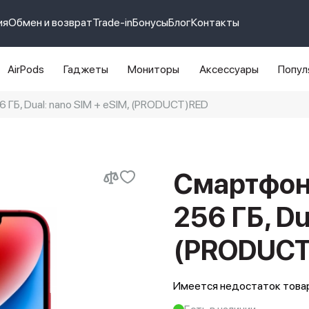
ия
Обмен и возврат
Trade-in
Бонусы
Блог
Контакты
AirPods
Гаджеты
Мониторы
Аксессуары
Попул
 ГБ, Dual: nano SIM + eSIM, (PRODUCT)RED
e 14 pro max
айфон 14
Смартфон 
256 ГБ, Du
(PRODUCT
Имеется недостаток товар