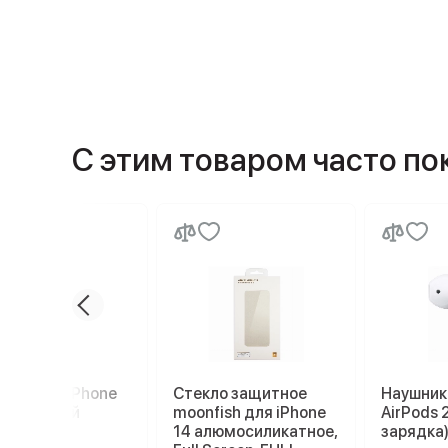
С этим товаром часто п
Plyo для iPhone
Стекло защитное
Наушник
прозрачный
moonfish для iPhone
AirPods 
14 алюмосиликатное,
зарядка