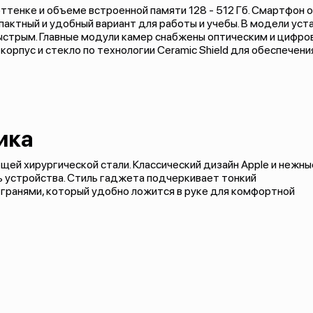
оттенке и объеме встроенной памяти 128 - 512 Гб. Смартфон
пактный и удобный вариант для работы и учебы. В модели ус
быстрым. Главные модули камер снабжены оптическим и цифр
корпус и стекло по технологии Ceramic Shield для обеспече
ика
щей хирургической стали. Классический дизайн Apple и нежны
 устройства. Стиль гаджета подчеркивает тонкий
 гранями, который удобно ложится в руке для комфортной