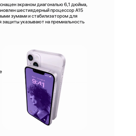
 оснащен экраном диагональю 6,1 дюйма,
тановлен шестиядерный процессор А15
овыми зумами и стабилизатором для
ния защиты указывают на премиальность
е