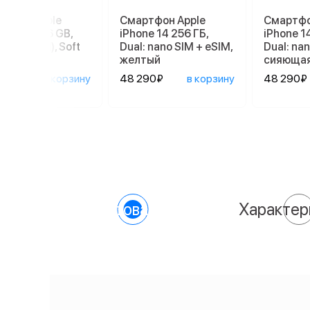
ртфон Apple
Смартфон Apple
Смартфо
ne 17e 256 GB,
iPhone 14 256 ГБ,
iPhone 1
 SIM (eSIM), Soft
Dual: nano SIM + eSIM,
Dual: nan
желтый
сияющая
90₽
в корзину
48 290₽
в корзину
48 290₽
О товаре
Характер