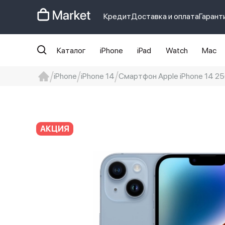
Кредит
Доставка и оплата
Гарант
Каталог
iPhone
iPad
Watch
Mac
iPhone
iPhone 14
Смартфон Apple iPhone 14 256 
iphone
айфон
iPhone 14 pro
Iphon
АКЦИЯ