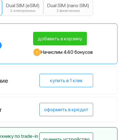
Dual SIM (eSIM)
Dual SIM (nano SIM)
2 электронных
2 физических
добавить в корзину
Начислим 440 бонусов
ние
купить в 1 клик
т
оформить в кредит
нику по trade-in
оценить устройство