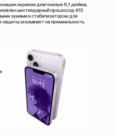
 оснащен экраном диагональю 6,1 дюйма,
тановлен шестиядерный процессор А15
овыми зумами и стабилизатором для
ния защиты указывают на премиальность
е