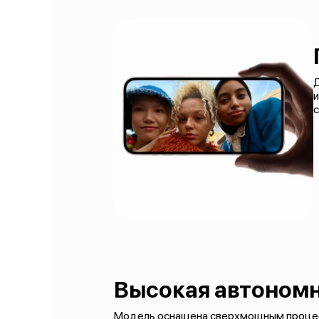
с
Высокая автоном
Модель оснащена сверхмощным процессо