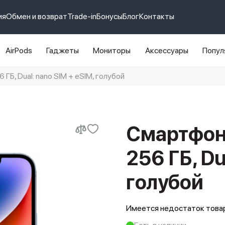
ия
Обмен и возврат
Trade-in
Бонусы
Блог
Контакты
AirPods
Гаджеты
Мониторы
Аксессуары
Попул
ГБ, Dual: nano SIM + eSIM, голубой
e 14 pro max
айфон 14
Смартфон 
256 ГБ, Du
голубой
Имеется недостаток товар