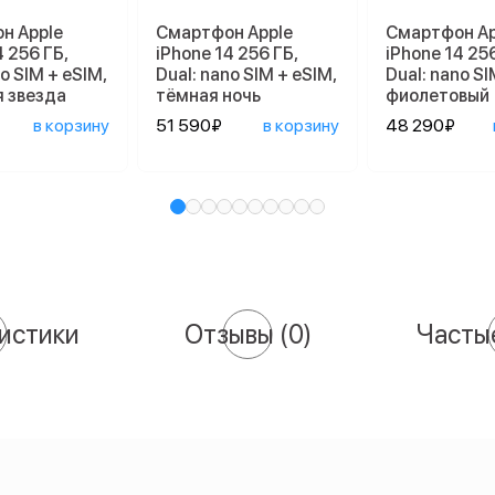
н Apple
Смартфон Apple
Смартфон Ap
4 256 ГБ,
iPhone 14 256 ГБ,
iPhone 14 256
o SIM + eSIM,
Dual: nano SIM + eSIM,
Dual: nano SI
 звезда
тёмная ночь
фиолетовый
в корзину
51 590₽
в корзину
48 290₽
истики
Отзывы
(0)
Часты