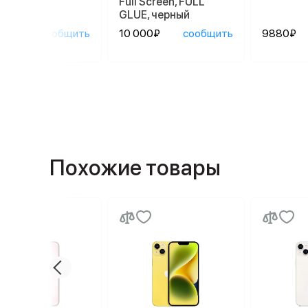
Full Screen, FULL
GLUE, черный
0₽
сообщить
10 000₽
сообщить
9880₽
Похожие товары