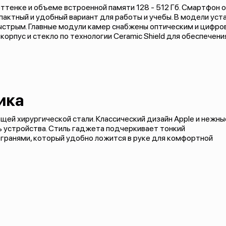
оттенке и объеме встроенной памяти 128 - 512 Гб. Смартфон
пактный и удобный вариант для работы и учебы. В модели ус
быстрым. Главные модули камер снабжены оптическим и цифр
корпус и стекло по технологии Ceramic Shield для обеспече
ика
щей хирургической стали. Классический дизайн Apple и нежны
 устройства. Стиль гаджета подчеркивает тонкий
 гранями, который удобно ложится в руке для комфортной