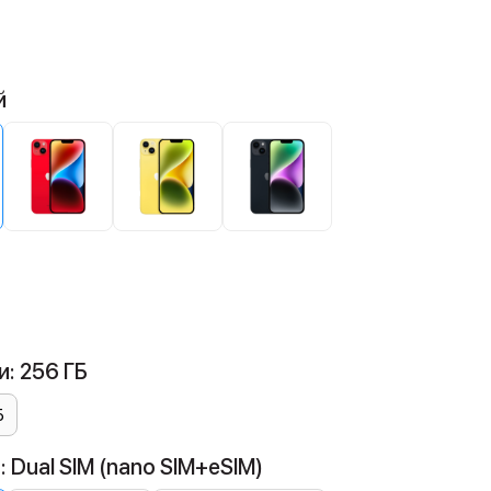
й
: 256 ГБ
Б
 Dual SIM (nano SIM+eSIM)