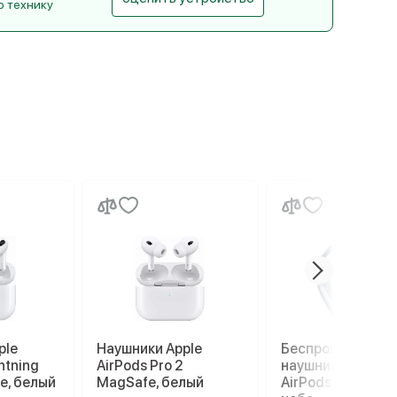
ю технику
ple
Наушники Apple
Беспроводные
htning
AirPods Pro 2
наушники Apple
e, белый
MagSafe, белый
AirPods Max, гол