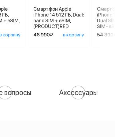
ple
Смартфон Apple
Смартфон Apple
 ГБ,
iPhone 14 512 ГБ, Dual:
iPhone 17e 256 G
M + eSIM,
nano SIM + eSIM,
Dual SIM (nano
(PRODUCT)RED
SIM+eSIM), Black
в корзину
46 990₽
в корзину
54 390₽
в ко
е вопросы
Аксессуары