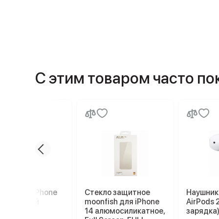
С этим товаром часто п
Plyo для iPhone
Стекло защитное
Наушник
прозрачный
moonfish для iPhone
AirPods 
14 алюмосиликатное,
зарядка