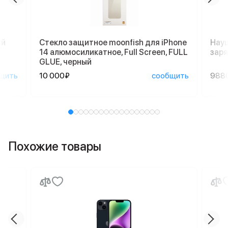
ый
Стекло защитное moonfish для iPhone
Науш
14 алюмосиликатное, Full Screen, FULL
заря
GLUE, черный
щить
10 000₽
сообщить
988
Похожие товары