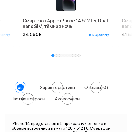
,
Смартфон Apple iPhone 14 512 ГБ, Dual
Смар
nano SIM, тёмная ночь
nano
рзину
34 590₽
в корзину
41 8
О товаре
Характеристики
Отзывы
(0)
Частые вопросы
Аксессуары
iPhone 14 представлен в 5 прекрасных оттенке и
объеме встроенной памяти 128 - 512 Гб. Смартфон