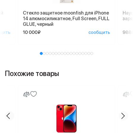
ый
Стекло защитное moonfish для iPhone
Науш
14 алюмосиликатное, Full Screen, FULL
заря
GLUE, черный
щить
10 000₽
сообщить
988
Похожие товары