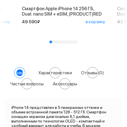
,
Смартфон Apple iPhone 14 256 ГБ,
Смар
Dual: nano SIM + eSIM, (PRODUCT)RED
Dual
рзину
49 590₽
в корзину
43 
О товаре
Характеристики
Отзывы
(0)
Частые вопросы
Аксессуары
iPhone 14 представлен в 5 прекрасных оттенке и
объеме встроенной памяти 128 - 512 Гб. Смартфон
оснащен экраном диагональю 6,1 дюйма,
выполненным по технологии OLED - компактный и
удобный вариант для работы и учебы. В модели