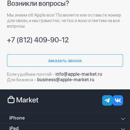
Возникли вопросы?
Мы знаем об Apple все! Позвоните или оставьте номер
для связи, и мы грамотно, четко и ясно ответим на все
вопросы.
+7 (812) 409-90-12
заказать звонок
Если удобнее почтой –
info@apple-market.ru
Для бизнеса –
business@apple-market.ru
iPhone
iPhone 17e
iPad