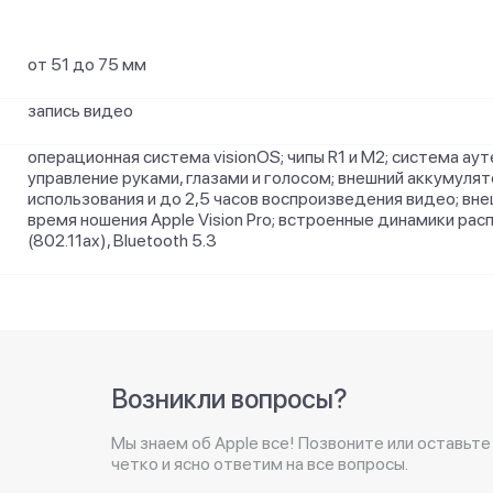
от 51 до 75 мм
запись видео
операционная система visionOS; чипы R1 и M2; система аут
управление руками, глазами и голосом; внешний аккумуля
использования и до 2,5 часов воспроизведения видео; вне
время ношения Apple Vision Pro; встроенные динамики ра
(802.11ax), Bluetooth 5.3
Возникли вопросы?
Мы знаем об Apple все! Позвоните или оставьте
четко и ясно ответим на все вопросы.