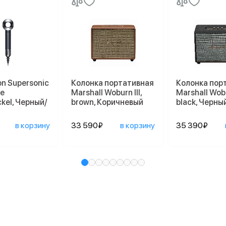
n Supersonic
Колонка портативная
Колонка пор
te
Marshall Woburn III,
Marshall Wobur
ckel, Черный/
brown, Коричневый
black, Черны
в корзину
33 590₽
в корзину
35 390₽
и