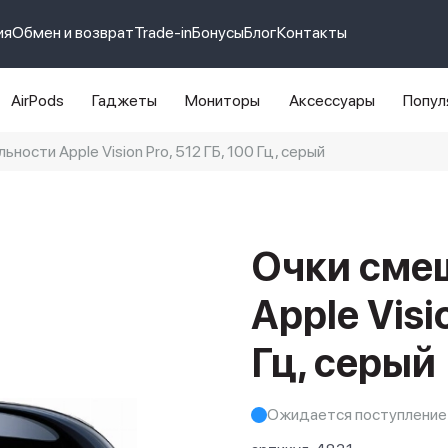
ия
Обмен и возврат
Trade-in
Бонусы
Блог
Контакты
AirPods
Гаджеты
Мониторы
Аксессуары
Попул
ности Apple Vision Pro, 512 ГБ, 100 Гц, серый
e 14 pro max
айфон 14
Очки сме
Apple Visi
Гц, серый
Ожидается поступление