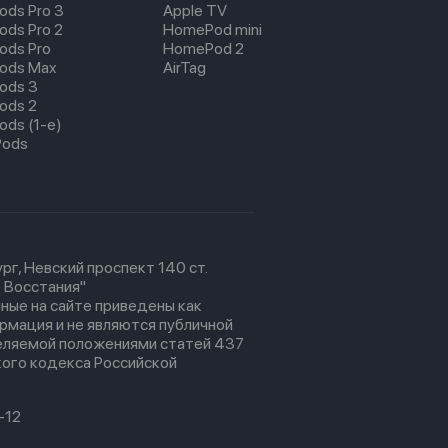
pods Pro 3
Apple TV
ods Pro 2
HomePod mini
pods Pro
HomePod 2
pods Max
AirTag
pods 3
pods 2
ods (1-е)
Pods
рг, Невский проспект 140 ст.
 Восстания"
ные на сайте приведены как
рмация и не являются публичной
еляемой положениями статей 437
ого кодекса Российской
-12