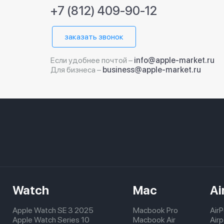
+7 (812) 409-90-12
заказать звонок
Если удобнее почтой –
info@apple-market.ru
Для бизнеса –
business@apple-market.ru
Watch
Mac
Ai
Apple Watch SE 3 2025
Macbook Pro
Air
Apple Watch Series 10
Macbook Air
Air