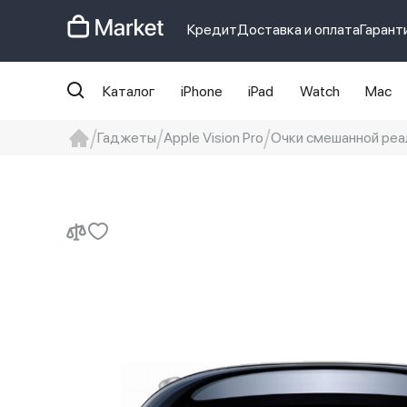
Кредит
Доставка и оплата
Гарант
Каталог
iPhone
iPad
Watch
Mac
Гаджеты
Apple Vision Pro
Очки смешанной реаль
iphone
айфон
iPhone 14 pro
Iphon