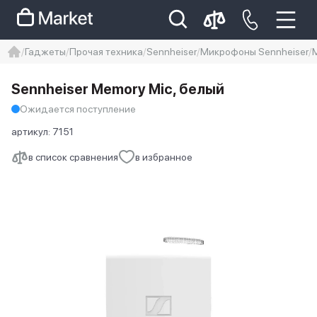
Гаджеты
Прочая техника
Sennheiser
Микрофоны Sennheiser
iphone
айфон
iPhone 14 pro
Sennheiser Memory Mic, белый
Iphone 14 pro max
айфон 14
Ожидается поступление
артикул:
7151
в список сравнения
в избранное