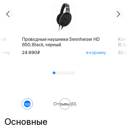
don
Проводные наушники Sennheiser HD
Коло
650, Black, черный
III,
рзину
24 890₽
в корзину
33 
Характеристики
Отзывы
(0)
Основные