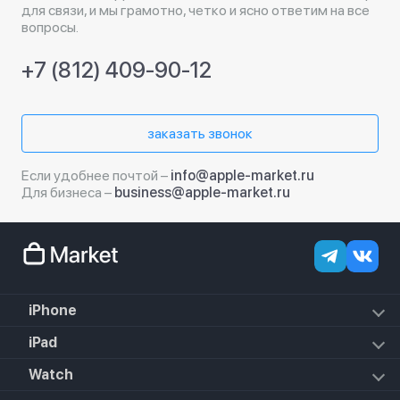
для связи, и мы грамотно, четко и ясно ответим на все
вопросы.
+7 (812) 409-90-12
заказать звонок
Если удобнее почтой –
info@apple-market.ru
Для бизнеса –
business@apple-market.ru
iPhone
iPhone 17e
iPad
iPhone 17 Pro Max
iPad Air (2022)
Watch
iPhone 17 Pro
iPad Mini 6 (2021)
iPhone 17 Air