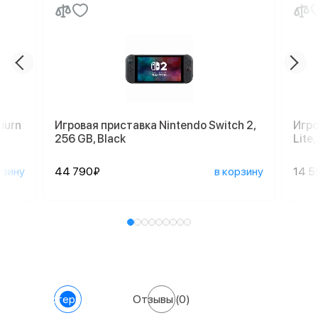
burn
Игровая приставка Nintendo Switch 2,
Игро
256 GB, Black
Lite
рзину
44 790₽
в корзину
14 5
Характеристики
Отзывы
(0)