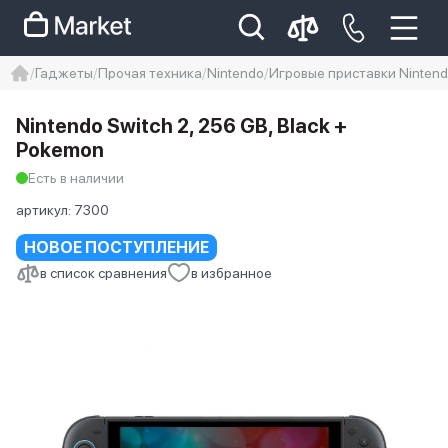
Гаджеты
Прочая техника
Nintendo
Игровые приставки Ninten
iphone
айфон
iPhone 14 pro
Nintendo Switch 2, 256 GB, Black +
Iphone 14 pro max
айфон 14
Pokemon
Есть в наличии
артикул:
7300
НОВОЕ ПОСТУПЛЕНИЕ
в список сравнения
в избранное