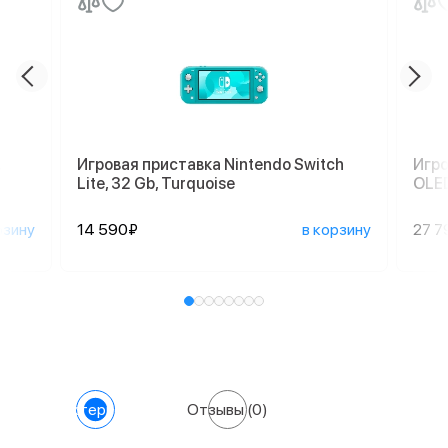
,
Игровая приставка Nintendo Switch
Игро
Lite, 32 Gb, Turquoise
OLED
рзину
14 590₽
в корзину
27 7
Характеристики
Отзывы
(0)