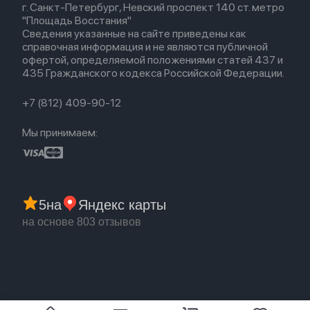
Airpods (1-е)
г. Санкт-Петербург, Невский проспект 140 ст. метро
Новые поступления
Политика конфиденциальности
EarPods
"Площадь Восстания"
Популярное
Оплата и доставка
Сведения указанные на сайте приведены как
Акции
Партнерская программа
справочная информация и не являются публичной
Гарантия
офертой, определяемой положениями статей 437 и
Обмен и возврат
435 Гражданского кодекса Российской Федерации.
Бонусы
Trade-in
+7 (812) 409-90-12
Мы принимаем:
5
на
Яндекс карты
на основе 803 отзывов