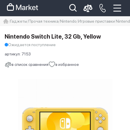
Гаджеты
Прочая техника
Nintendo
Игровые приставки Ninten
iphone
айфон
iPhone 14 pro
Nintendo Switch Lite, 32 Gb, Yellow
Iphone 14 pro max
айфон 14
Ожидается поступление
артикул:
7153
в список сравнения
в избранное