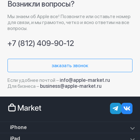
Возникли вопросы?
Мы знаем об Apple все! Позвоните или оставьте номер
для связи, и мы грамотно, четко и ясно ответим на все
вопросы.
+7 (812) 409-90-12
заказать звонок
Если удобнее почтой –
info@apple-market.ru
Для бизнеса –
business@apple-market.ru
iPhone
iPhone 17e
iPad