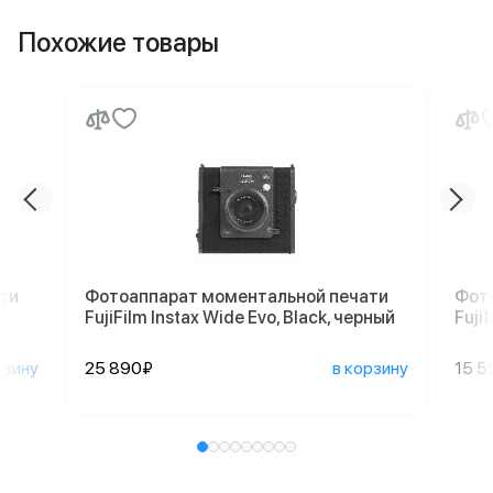
Похожие товары
ти
Фотоаппарат моментальной печати
Фот
,
FujiFilm Instax Wide Evo, Black, черный
Fujif
рзину
25 890₽
в корзину
15 5