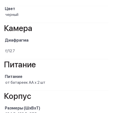
Цвет
черный
Камера
Диафрагма
f/12.7
Питание
Питание
от батареек AA х 2 шт
Корпус
Размеры (ШxВxТ)