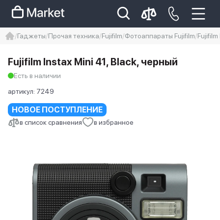
Гаджеты
Прочая техника
Fujifilm
Фотоаппараты Fujifilm
Fujifilm
iphone
айфон
iPhone 14 pro
Fujifilm Instax Mini 41, Black, черный
Iphone 14 pro max
айфон 14
Есть в наличии
артикул:
7249
НОВОЕ ПОСТУПЛЕНИЕ
в список сравнения
в избранное