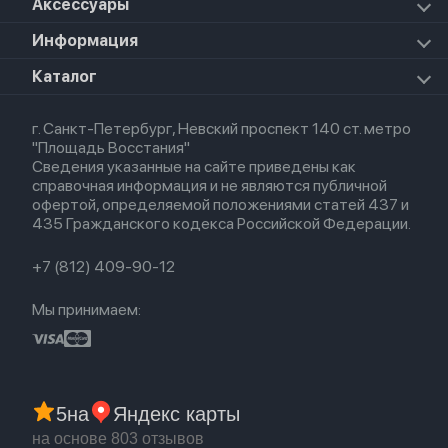
Apple Vision Pro
Аксессуары
Airpods Pro 3
Mac Studio
Apple Watch Ultra
iPad Mini 7 (2024)
Прочая техника
Airpods Pro 2
Apple Watch Series 9
iPad Pro 11 M5 (2025)
Для iPhone
Информация
Apple TV
Airpods Pro
Apple Watch Series 8
Для iPad
HomePod mini
Airpods Max
Apple Watch SE 2022
О магазине
Каталог
Для Macbook
HomePod 2
Airpods 3
Кредит
Для Apple Watch
AirTag
Airpods 2
Весь каталог
Политика возврата
Airpods (1-е)
г. Санкт-Петербург, Невский проспект 140 ст. метро
Новые поступления
Политика конфиденциальности
EarPods
"Площадь Восстания"
Популярное
Оплата и доставка
Сведения указанные на сайте приведены как
Акции
Партнерская программа
справочная информация и не являются публичной
Гарантия
офертой, определяемой положениями статей 437 и
Обмен и возврат
435 Гражданского кодекса Российской Федерации.
Бонусы
Trade-in
+7 (812) 409-90-12
Мы принимаем:
5
на
Яндекс карты
на основе 803 отзывов