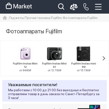
Гаджеты
Прочая техника
Fujifilm
Фотоаппараты Fujifilm
iphone
айфон
iPhone 14 pro
Фотоаппараты Fujifilm
Iphone 14 pro max
айфон 14
Цена
Fujifilm Instax Mini
Fujifilm Instax Mini
Fujifilm Instax mini
Fujifi
12
41
99
от 8490₽
от 12 790₽
от 15 790₽
от
Цвет товара
Уважаемые посетители!
1
Оранжевый
Мы работаем с 10:00 до 21:00 без выходных и бесплатно
отправляем товар в день заказа по Санкт-Петербургу за
3 часа!
Статус наличия
9
Есть в наличии