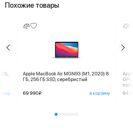
Похожие товары
D3),
Apple MacBook Air MGN93 (M1, 2020) 8
Appl
ГБ, 256 ГБ SSD, серебристый
GPU,
пол
рзину
69 990₽
в корзину
94 