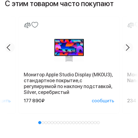
С этим товаром часто покупают
Монитор Apple Studio Display (MK0U3),
Мони
стандартное покрытие,с
Nano
регулируемой по наклону подставкой,
Silver, серебристый
щить
177 890₽
сообщить
234