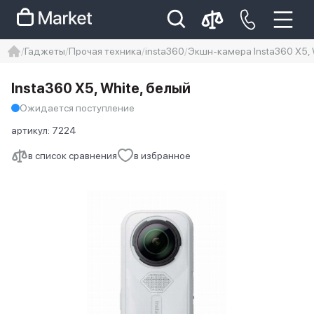
Гаджеты
Прочая техника
insta360
Экшн-камера Insta360 X5, 
iphone
айфон
iPhone 14 pro
Insta360 X5, White, белый
Iphone 14 pro max
айфон 14
Ожидается поступление
артикул:
7224
в список сравнения
в избранное