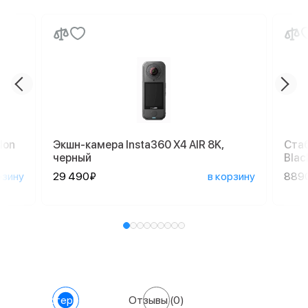
don
Экшн-камера Insta360 X4 AIR 8K,
Стаб
черный
Blac
рзину
29 490₽
в корзину
889
Характеристики
Отзывы
(0)