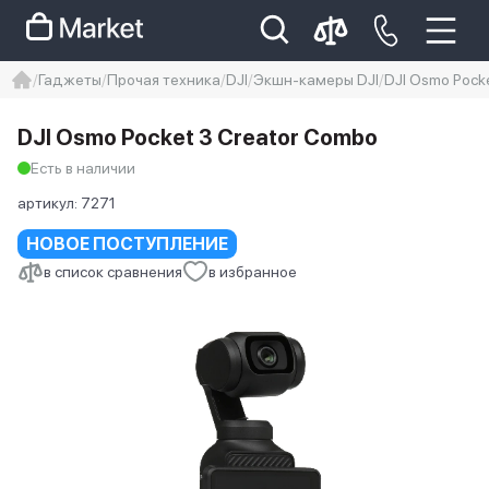
Гаджеты
Прочая техника
DJI
Экшн-камеры DJI
DJI Osmo Pocke
iphone
айфон
iPhone 14 pro
DJI Osmo Pocket 3 Creator Combo
Iphone 14 pro max
айфон 14
Есть в наличии
артикул:
7271
НОВОЕ ПОСТУПЛЕНИЕ
в список сравнения
в избранное