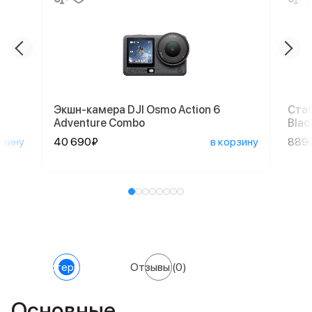
Экшн-камера DJI Osmo Action 6
Стаб
Adventure Combo
Blac
рзину
40 690₽
в корзину
889
Характеристики
Отзывы
(0)
Основные