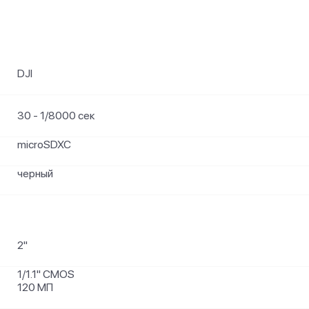
DJI
30 - 1/8000 сек
microSDXC
черный
2"
1/1.1" CMOS
120 МП