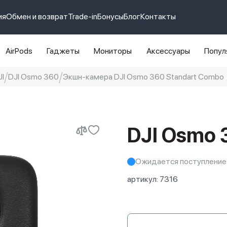
ия
Обмен и возврат
Trade-in
Бонусы
Блог
Контакты
AirPods
Гаджеты
Мониторы
Аксессуары
Попул
I
DJI Osmo 360
Экшн-камера DJI Osmo 360 Standart Combo
e 14 pro max
айфон 14
DJI Osmo 
Ожидается поступление
артикул:
7316