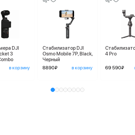
мера DJI
Стабилизатор DJI
Стабилизато
cket 3
Osmo Mobile 7P, Black,
4 Pro
 Combo
Черный
в корзину
8890₽
в корзину
69 590₽
и