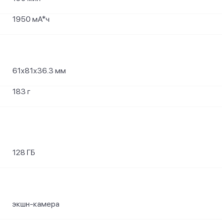
1950 мА*ч
61х81х36.3 мм
183 г
128 ГБ
экшн-камера