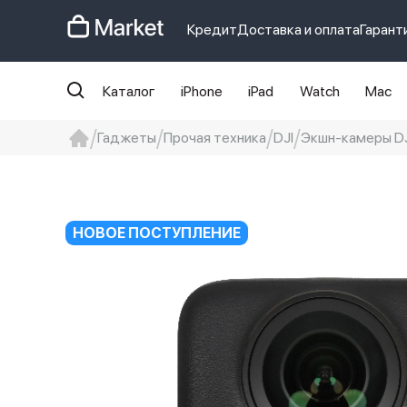
Кредит
Доставка и оплата
Гарант
Каталог
iPhone
iPad
Watch
Mac
Гаджеты
Прочая техника
DJI
Экшн-камеры DJ
iphone
айфон
iPhone 14 pro
Iphon
НОВОЕ ПОСТУПЛЕНИЕ