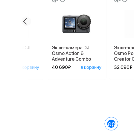
илизатор DJI
Экшн-камера DJI
Экшн-ка
 Mobile 7
Osmo Action 6
Osmo Po
Adventure Combo
Creator
0₽
в корзину
40 690₽
в корзину
32 090₽
Характеристик