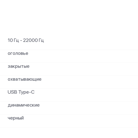
10 Гц - 22000 Гц
оголовье
закрытые
охватывающие
USB Type-C
динамические
черный