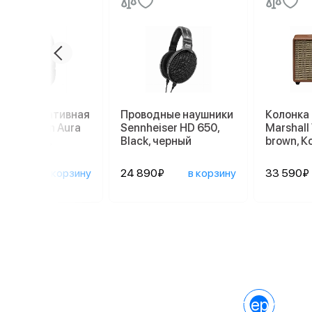
нка портативная
Проводные наушники
Колонка
an Kardon Aura
Sennheiser HD 650,
Marshall 
o 5, Black,
Black, черный
brown, 
ный
890₽
в корзину
24 890₽
в корзину
33 590₽
Характеристик