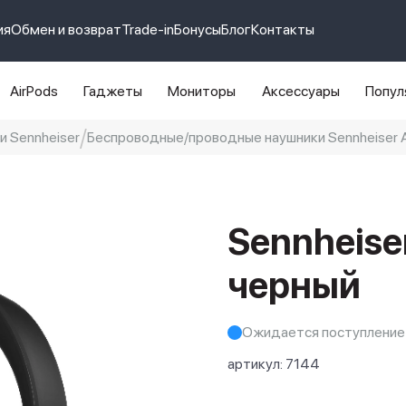
ия
Обмен и возврат
Trade-in
Бонусы
Блог
Контакты
AirPods
Гаджеты
Мониторы
Аксессуары
Попул
и Sennheiser
Беспроводные/проводные наушники Sennheiser Ac
e 14 pro max
айфон 14
Sennheise
черный
Ожидается поступление
артикул:
7144