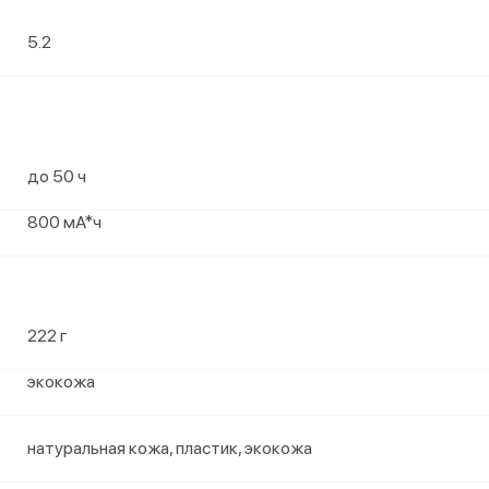
5.2
до 50 ч
800 мА*ч
222 г
экокожа
натуральная кожа, пластик, экокожа