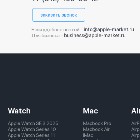
заказать звонок
Если удобнее почтой –
info@apple-market.ru
Для бизнеса –
business@apple-market.ru
Watch
Mac
Ai
Apple Watch SE 3 2025
Macbook Pro
Air
Apple Watch Series 10
Macbook Air
Air
Apple Watch Series 11
iMac
Air