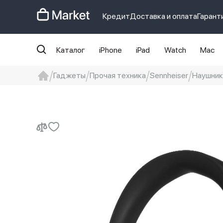
Кредит
Доставка и оплата
Гарант
Каталог
iPhone
iPad
Watch
Mac
Гаджеты
Прочая техника
Sennheiser
Наушник
iphone
айфон
iPhone 14 pro
Iphon