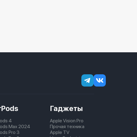
rPods
Гаджеты
Pods 4
Apple Vision Pro
pods Max 2024
Прочая техника
pods Pro 3
Apple TV