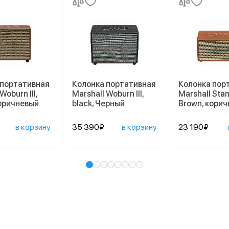
 портативная
Колонка портативная
Колонка пор
Woburn III,
Marshall Woburn III,
Marshall Stan
Коричневый
black, Черный
Brown, кори
в корзину
35 390₽
в корзину
23 190₽
и