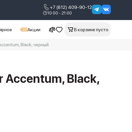
+7 (812) 409-90-12
10:00 - 21:00
ярное
Акции
В корзине пусто
centum, Black, черный 
r Accentum, Black,