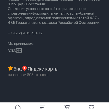
Политика конфиденциальности
EarPods
"Площадь Восстания"
Популярное
Оплата и доставка
Сведения указанные на сайте приведены как
Акции
Партнерская программа
справочная информация и не являются публичной
Гарантия
офертой, определяемой положениями статей 437 и
Обмен и возврат
435 Гражданского кодекса Российской Федерации.
Бонусы
Trade-in
+7 (812) 409-90-12
Мы принимаем:
5
на
Яндекс карты
на основе 803 отзывов