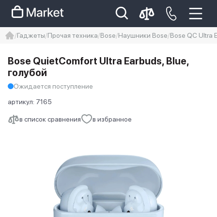
Гаджеты
Прочая техника
Bose
Наушники Bose
Bose QC Ultra 
iphone
айфон
iPhone 14 pro
Bose QuietComfort Ultra Earbuds, Blue,
Iphone 14 pro max
айфон 14
голубой
Ожидается поступление
артикул:
7165
в список сравнения
в избранное