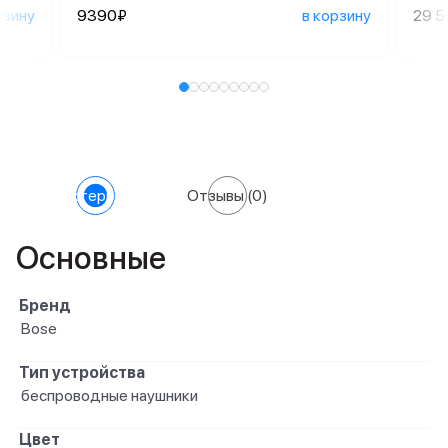
рзину
9390₽
в корзину
29 
Характеристики
Отзывы
(0)
Основные
Бренд
Bose
Тип устройства
беспроводные наушники
Цвет