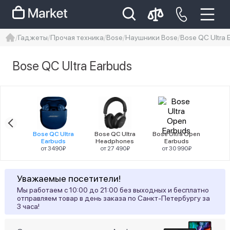
Гаджеты
Прочая техника
Bose
Наушники Bose
Bose QC Ultra 
iphone
айфон
iPhone 14 pro
Bose QC Ultra Earbuds
Iphone 14 pro max
айфон 14
Цена
QC
Bose QC Ultra
Bose QC Ultra
Bose Ultra Open
nes
Earbuds
Headphones
Earbuds
90₽
от 3490₽
от 27 490₽
от 30 990₽
Цвет товара
Уважаемые посетители!
1
Голубой
Мы работаем с 10:00 до 21:00 без выходных и бесплатно
отправляем товар в день заказа по Санкт-Петербургу за
3 часа!
1
Синий