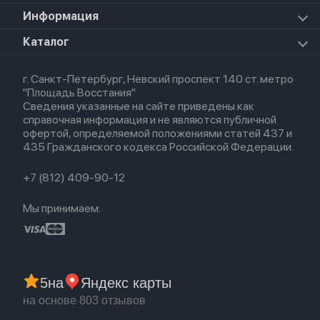
Прочая техника
Airpods Pro 2
Apple Watch Series 9
iPad Pro 11 M5 (2025)
Для iPhone
Информация
Apple TV
Airpods Pro
Apple Watch Series 8
Для iPad
HomePod mini
Airpods Max
Apple Watch SE 2022
О магазине
Каталог
Для Macbook
HomePod 2
Airpods 3
Кредит
Для Apple Watch
AirTag
Airpods 2
Весь каталог
Политика возврата
Airpods (1-е)
г. Санкт-Петербург, Невский проспект 140 ст. метро
Новые поступления
Политика конфиденциальности
EarPods
"Площадь Восстания"
Популярное
Оплата и доставка
Сведения указанные на сайте приведены как
Акции
Партнерская программа
справочная информация и не являются публичной
Гарантия
офертой, определяемой положениями статей 437 и
Обмен и возврат
435 Гражданского кодекса Российской Федерации.
Бонусы
Trade-in
+7 (812) 409-90-12
Мы принимаем:
5
на
Яндекс карты
на основе 803 отзывов