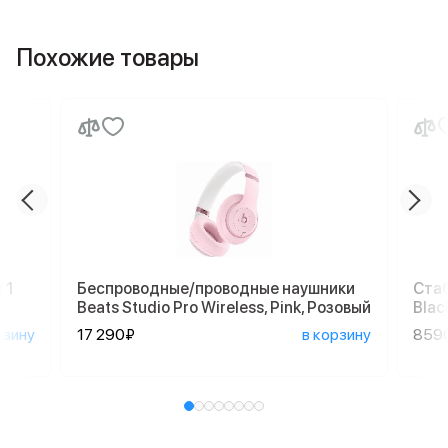
Похожие товары
 1
Беспроводные/проводные наушники
Стаб
Beats Studio Pro Wireless, Pink, Розовый
Blac
рзину
17 290₽
в корзину
859