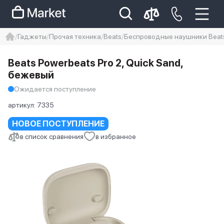
Гаджеты
Прочая техника
Beats
Беспроводные наушники Beats 
iphone
айфон
iPhone 14 pro
Beats Powerbeats Pro 2, Quick Sand,
Iphone 14 pro max
айфон 14
бежевый
Ожидается поступление
артикул:
7335
НОВОЕ ПОСТУПЛЕНИЕ
в список сравнения
в избранное