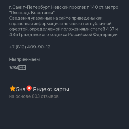
Весь каталог
Политика возврата
Airpods (1-е)
г. Санкт-Петербург, Невский проспект 140 ст. метро
Новые поступления
Политика конфиденциальности
EarPods
"Площадь Восстания"
Популярное
Оплата и доставка
Сведения указанные на сайте приведены как
Акции
Партнерская программа
справочная информация и не являются публичной
Гарантия
офертой, определяемой положениями статей 437 и
Обмен и возврат
435 Гражданского кодекса Российской Федерации.
Бонусы
Trade-in
+7 (812) 409-90-12
Мы принимаем:
5
на
Яндекс карты
на основе 803 отзывов