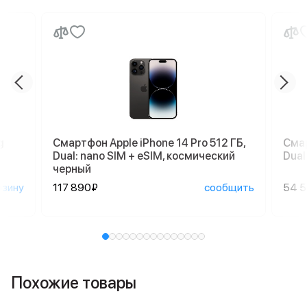
g
Смартфон Apple iPhone 14 Pro 512 ГБ,
Смар
Dual: nano SIM + eSIM, космический
Dual
черный
рзину
117 890₽
сообщить
54 
Похожие товары