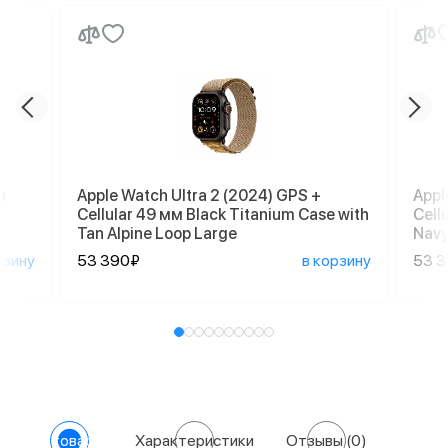
m
Apple Watch Ultra 2 (2024) GPS +
Appl
Cellular 49 мм Black Titanium Case with
Cell
Tan Alpine Loop Large
Navy
рзину
53 390₽
в корзину
53 
О товаре
Характеристики
Отзывы
(0)