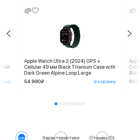
Apple Watch Ultra 2 (2024) GPS +
Appl
Trail
Cellular 49 мм Black Titanium Case with
Cell
Dark Green Alpine Loop Large
Blac
рзину
54 990₽
в корзину
55 
О товаре
Характеристики
Отзывы
(0)