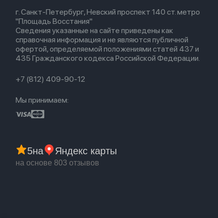
Весь каталог
Политика возврата
Airpods (1-е)
г. Санкт-Петербург, Невский проспект 140 ст. метро
Новые поступления
Политика конфиденциальности
EarPods
"Площадь Восстания"
Популярное
Оплата и доставка
Сведения указанные на сайте приведены как
Акции
Партнерская программа
справочная информация и не являются публичной
Гарантия
офертой, определяемой положениями статей 437 и
Обмен и возврат
435 Гражданского кодекса Российской Федерации.
Бонусы
Trade-in
+7 (812) 409-90-12
Мы принимаем:
5
на
Яндекс карты
на основе 803 отзывов