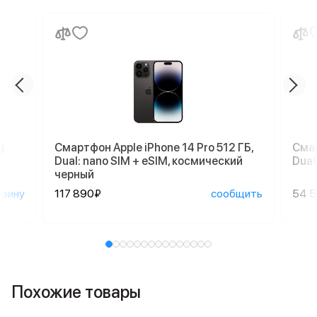
g
Смартфон Apple iPhone 14 Pro 512 ГБ,
Смар
Dual: nano SIM + eSIM, космический
Dual
черный
рзину
117 890₽
сообщить
54 
Похожие товары