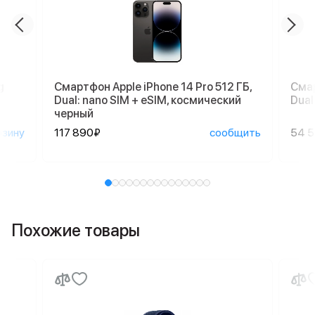
g
Смартфон Apple iPhone 14 Pro 512 ГБ,
Смар
Dual: nano SIM + eSIM, космический
Dual
черный
рзину
117 890₽
сообщить
54 
Похожие товары