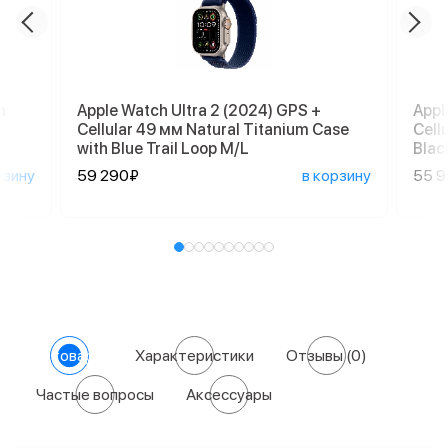
m
Apple Watch Ultra 2 (2024) GPS +
Appl
Cellular 49 мм Natural Titanium Case
Cell
with Blue Trail Loop M/L
Blac
рзину
59 290₽
в корзину
55 
О товаре
Характеристики
Отзывы
(0)
Частые вопросы
Аксессуары