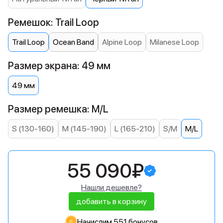
Ремешок: Trail Loop
Trail Loop
Ocean Band
Alpine Loop
Milanese Loop
Размер экрана: 49 мм
49 мм
Размер ремешка: M/L
S (130-160)
M (145-190)
L (165-210)
S/M
M/L
55 090₽
Нашли дешевле?
добавить в корзину
Начислим 551 бонусов