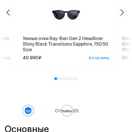
burn
Умные очки Ray-Ban Gen 2 Headliner
Умны
Shiny Black Transitions Sapphire, 150 50
Shin
Size
150 
рзину
40 990₽
в корзину
39 
Характеристики
Отзывы
(0)
Основные