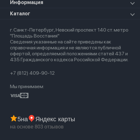
Для iPhone
Информация
Apple TV
Airpods Pro
Apple Watch Series 8
Для iPad
HomePod mini
Airpods Max
Apple Watch SE 2022
О магазине
Каталог
Для Macbook
HomePod 2
Airpods 3
Кредит
Для Apple Watch
AirTag
Airpods 2
Весь каталог
Политика возврата
Airpods (1-е)
г. Санкт-Петербург, Невский проспект 140 ст. метро
Новые поступления
Политика конфиденциальности
EarPods
"Площадь Восстания"
Популярное
Оплата и доставка
Сведения указанные на сайте приведены как
Акции
Партнерская программа
справочная информация и не являются публичной
Гарантия
офертой, определяемой положениями статей 437 и
Обмен и возврат
435 Гражданского кодекса Российской Федерации.
Бонусы
Trade-in
+7 (812) 409-90-12
Мы принимаем:
5
на
Яндекс карты
на основе 803 отзывов