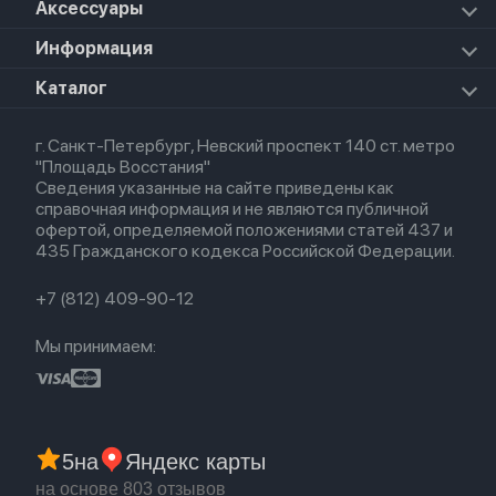
Apple Vision Pro
Аксессуары
Airpods Pro 3
Mac Studio
Apple Watch Ultra
iPad Mini 7 (2024)
Прочая техника
Airpods Pro 2
Apple Watch Series 9
iPad Pro 11 M5 (2025)
Для iPhone
Информация
Apple TV
Airpods Pro
Apple Watch Series 8
Для iPad
HomePod mini
Airpods Max
Apple Watch SE 2022
О магазине
Каталог
Для Macbook
HomePod 2
Airpods 3
Кредит
Для Apple Watch
AirTag
Airpods 2
Весь каталог
Политика возврата
Airpods (1-е)
г. Санкт-Петербург, Невский проспект 140 ст. метро
Новые поступления
Политика конфиденциальности
EarPods
"Площадь Восстания"
Популярное
Оплата и доставка
Сведения указанные на сайте приведены как
Акции
Партнерская программа
справочная информация и не являются публичной
Гарантия
офертой, определяемой положениями статей 437 и
Обмен и возврат
435 Гражданского кодекса Российской Федерации.
Бонусы
Trade-in
+7 (812) 409-90-12
Мы принимаем:
5
на
Яндекс карты
на основе 803 отзывов