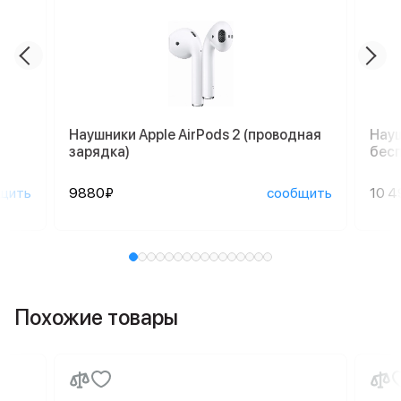
Наушники Apple AirPods 2 (проводная
Науш
зарядка)
бесп
щить
9880₽
сообщить
10 4
Похожие товары