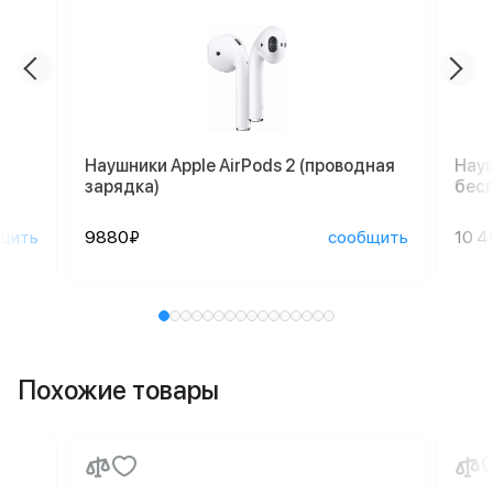
Наушники Apple AirPods 2 (проводная
Науш
зарядка)
бесп
щить
9880₽
сообщить
10 4
Похожие товары