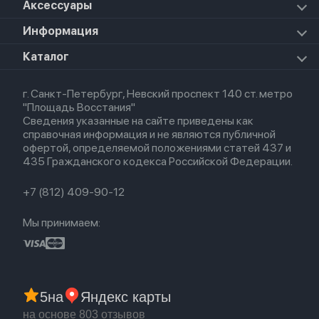
Apple Vision Pro
Аксессуары
Airpods Pro 3
Mac Studio
Apple Watch Ultra
iPad Mini 7 (2024)
Прочая техника
Airpods Pro 2
Apple Watch Series 9
iPad Pro 11 M5 (2025)
Для iPhone
Информация
Apple TV
Airpods Pro
Apple Watch Series 8
Для iPad
HomePod mini
Airpods Max
Apple Watch SE 2022
О магазине
Каталог
Для Macbook
HomePod 2
Airpods 3
Кредит
Для Apple Watch
AirTag
Airpods 2
Весь каталог
Политика возврата
Airpods (1-е)
г. Санкт-Петербург, Невский проспект 140 ст. метро
Новые поступления
Политика конфиденциальности
EarPods
"Площадь Восстания"
Популярное
Оплата и доставка
Сведения указанные на сайте приведены как
Акции
Партнерская программа
справочная информация и не являются публичной
Гарантия
офертой, определяемой положениями статей 437 и
Обмен и возврат
435 Гражданского кодекса Российской Федерации.
Бонусы
Trade-in
+7 (812) 409-90-12
Мы принимаем:
5
на
Яндекс карты
на основе 803 отзывов