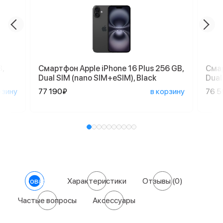
,
Смартфон Apple iPhone 16 Plus 256 GB,
Смар
Dual SIM (nano SIM+eSIM), Black
Dual
рзину
77 190₽
в корзину
76 
О товаре
Характеристики
Отзывы
(0)
Частые вопросы
Аксессуары