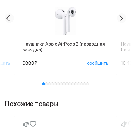
Наушники Apple AirPods 2 (проводная
Науш
зарядка)
бесп
щить
9880₽
сообщить
10 4
Похожие товары