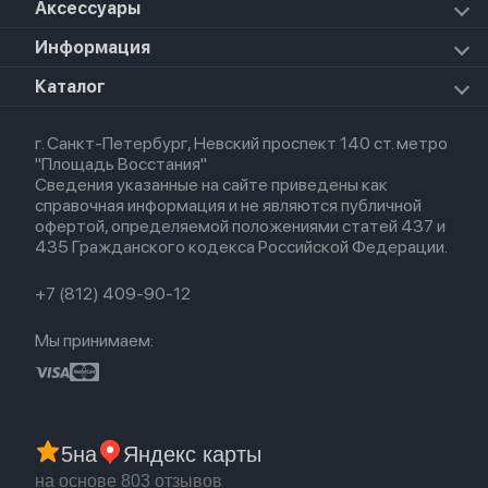
Apple Vision Pro
Аксессуары
Airpods Pro 3
Mac Studio
Apple Watch Ultra
iPad Mini 7 (2024)
Прочая техника
Airpods Pro 2
Apple Watch Series 9
iPad Pro 11 M5 (2025)
Для iPhone
Информация
Apple TV
Airpods Pro
Apple Watch Series 8
Для iPad
HomePod mini
Airpods Max
Apple Watch SE 2022
О магазине
Каталог
Для Macbook
HomePod 2
Airpods 3
Кредит
Для Apple Watch
AirTag
Airpods 2
Весь каталог
Политика возврата
Airpods (1-е)
г. Санкт-Петербург, Невский проспект 140 ст. метро
Новые поступления
Политика конфиденциальности
EarPods
"Площадь Восстания"
Популярное
Оплата и доставка
Сведения указанные на сайте приведены как
Акции
Партнерская программа
справочная информация и не являются публичной
Гарантия
офертой, определяемой положениями статей 437 и
Обмен и возврат
435 Гражданского кодекса Российской Федерации.
Бонусы
Trade-in
+7 (812) 409-90-12
Мы принимаем:
5
на
Яндекс карты
на основе 803 отзывов