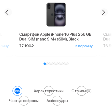
,
Смартфон Apple iPhone 16 Plus 256 GB,
Смар
Dual SIM (nano SIM+eSIM), Black
Dual
рзину
77 190₽
в корзину
76 
О товаре
Характеристики
Отзывы
(0)
Частые вопросы
Аксессуары