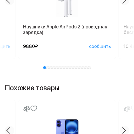
Наушники Apple AirPods 2 (проводная
Науш
зарядка)
бесп
щить
9880₽
сообщить
10 4
Похожие товары