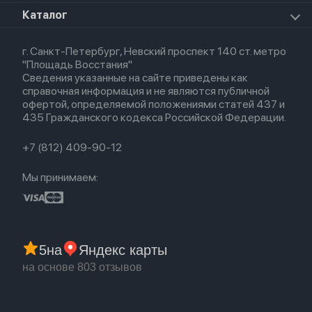
Для iPad
HomePod mini
Airpods Max
Apple Watch SE 2022
О магазине
Каталог
Для Macbook
HomePod 2
Airpods 3
Кредит
Для Apple Watch
AirTag
Airpods 2
Весь каталог
Политика возврата
Airpods (1-е)
г. Санкт-Петербург, Невский проспект 140 ст. метро
Новые поступления
Политика конфиденциальности
EarPods
"Площадь Восстания"
Популярное
Оплата и доставка
Сведения указанные на сайте приведены как
Акции
Партнерская программа
справочная информация и не являются публичной
Гарантия
офертой, определяемой положениями статей 437 и
Обмен и возврат
435 Гражданского кодекса Российской Федерации.
Бонусы
Trade-in
+7 (812) 409-90-12
Мы принимаем:
5
на
Яндекс карты
на основе 803 отзывов