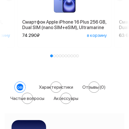
,
Смартфон Apple iPhone 16 Plus 256 GB,
Смар
Dual SIM (nano SIM+eSIM), Ultramarine
Dual
рзину
74 290₽
в корзину
63 
О товаре
Характеристики
Отзывы
(0)
Частые вопросы
Аксессуары