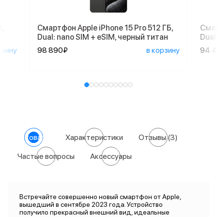
,
Смартфон Apple iPhone 15 Pro 512 ГБ,
Смар
Dual: nano SIM + eSIM, черный титан
Dual
рзину
98 890₽
в корзину
94 
О товаре
Характеристики
Отзывы
(3)
Частые вопросы
Аксессуары
Встречайте совершенно новый смартфон от Apple,
вышедший в сентябре 2023 года. Устройство
получило прекрасный внешний вид, идеальные