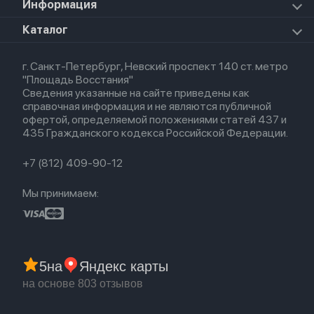
Для iPhone
Информация
Apple TV
Airpods Pro
Apple Watch Series 8
Для iPad
HomePod mini
Airpods Max
Apple Watch SE 2022
О магазине
Каталог
Для Macbook
HomePod 2
Airpods 3
Кредит
Для Apple Watch
AirTag
Airpods 2
Весь каталог
Политика возврата
Airpods (1-е)
г. Санкт-Петербург, Невский проспект 140 ст. метро
Новые поступления
Политика конфиденциальности
EarPods
"Площадь Восстания"
Популярное
Оплата и доставка
Сведения указанные на сайте приведены как
Акции
Партнерская программа
справочная информация и не являются публичной
Гарантия
офертой, определяемой положениями статей 437 и
Обмен и возврат
435 Гражданского кодекса Российской Федерации.
Бонусы
Trade-in
+7 (812) 409-90-12
Мы принимаем:
5
на
Яндекс карты
на основе 803 отзывов