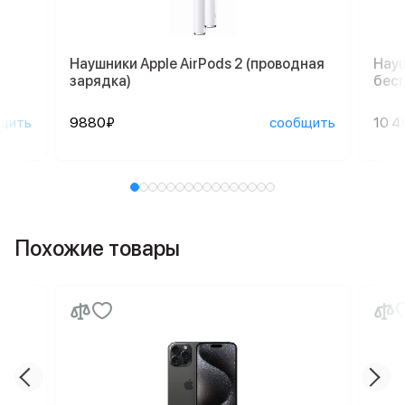
Наушники Apple AirPods 2 (проводная
Науш
зарядка)
бесп
щить
9880₽
сообщить
10 4
Похожие товары