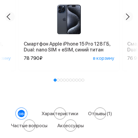
,
Смартфон Apple iPhone 15 Pro 128 ГБ,
Смар
Dual: nano SIM + eSIM, синий титан
Dual
рзину
78 790₽
в корзину
76 
О товаре
Характеристики
Отзывы
(1)
Частые вопросы
Аксессуары