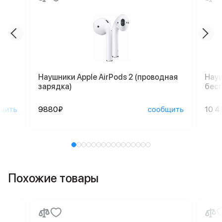
Наушники Apple AirPods 2 (проводная
Науш
зарядка)
бесп
щить
9880₽
сообщить
10 4
Похожие товары